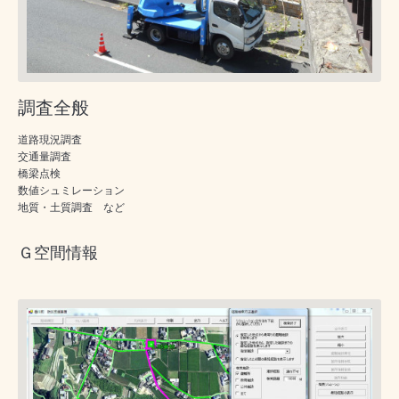
調査全般
道路現況調査
交通量調査
橋梁点検
数値シュミレーション
地質・土質調査 など
Ｇ空間情報