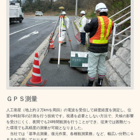
ＧＰＳ測量
人工衛星（地上約２万kmを周回）の電波を受信して緯度経度を測定し、位
置や時刻等の計測を行う技術です。視通を必要としない方法で、天候の影響
を受けにくく、夜間でも24時間観測を行うことができ、従来では困難だっ
た環境でも高精度の測量が可能となりました。
当社では「基準点測量、復元作業、各種観測業務」など、幅広い分野にＧ
ＰＳを活用しております。