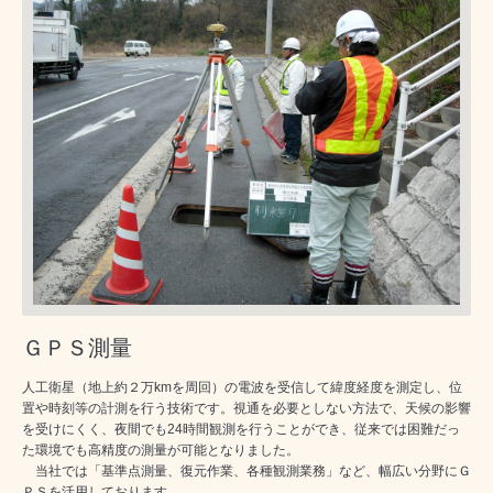
ＧＰＳ測量
人工衛星（地上約２万kmを周回）の電波を受信して緯度経度を測定し、位
置や時刻等の計測を行う技術です。視通を必要としない方法で、天候の影響
を受けにくく、夜間でも24時間観測を行うことができ、従来では困難だっ
た環境でも高精度の測量が可能となりました。
当社では「基準点測量、復元作業、各種観測業務」など、幅広い分野にＧ
ＰＳを活用しております。