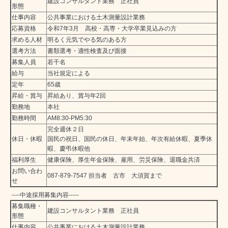
建設コンサルタント業務 正社員
形態
仕事内容
公共事業における土木測量設計業務
応募資格
令和7年3月 高校・高専・大学卒業見込みの方
求める人材
明るく元気でやる気のある方
選考方法
書類選考・適性検査及び面接
募集人員
若干名
給与
当社規定による
定年
65歳
昇給・賞与
昇給あり、賞与年2回
勤務地
本社
勤務時間
AM8:30-PM5:30
完全週休２日
休日・休暇
国民の祝日、国民の休日、年末年始、年次有給休暇、夏季休
暇、慶弔休暇他
福利厚生
健康保険、厚生年金保険、雇用、労災保険、退職金共済
お問い合わ
087-879-7547 担当者 古市 大須賀まで
せ
----中途採用募集内容-----
募集職種・
建設コンサルタント業務 正社員
形態
仕事内容
公共事業における土木測量設計業務