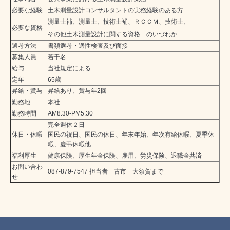
必要な経験
土木測量設計コンサルタントの実務経験のある方
測量士補、測量士、技術士補、ＲＣＣＭ、技術士、
必要な資格
その他土木測量設計に関する資格 のいづれか
選考方法
書類選考・適性検査及び面接
募集人員
若干名
給与
当社規定による
定年
65歳
昇給・賞与
昇給あり、賞与年2回
勤務地
本社
勤務時間
AM8:30-PM5:30
完全週休２日
休日・休暇
国民の祝日、国民の休日、年末年始、年次有給休暇、夏季休
暇、慶弔休暇他
福利厚生
健康保険、厚生年金保険、雇用、労災保険、退職金共済
お問い合わ
087-879-7547 担当者 古市 大須賀まで
せ